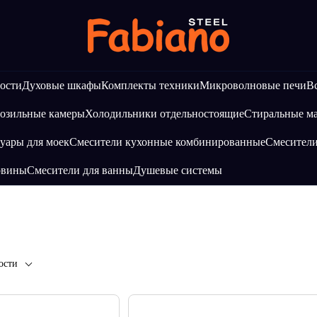
ости
Духовые шкафы
Комплекты техники
Микроволновые печи
В
озильные камеры
Холодильники отдельностоящие
Стиральные 
уары для моек
Смесители кухонные комбинированные
Смесител
овины
Смесители для ванны
Душевые системы
ости