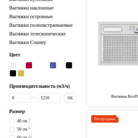
Вытяжки наклонные
Вытяжки островные
Вытяжки полновстраиваемые
Вытяжки телескопические
Вытяжки Country
Цвет
Производительность (м3/ч)
От Производительность (м3/ч)
До Производительность (м3/ч)
Вытяжка BoxPro
OK
Размер
Распродажа
3
40 см
6
50 см
42
60 см