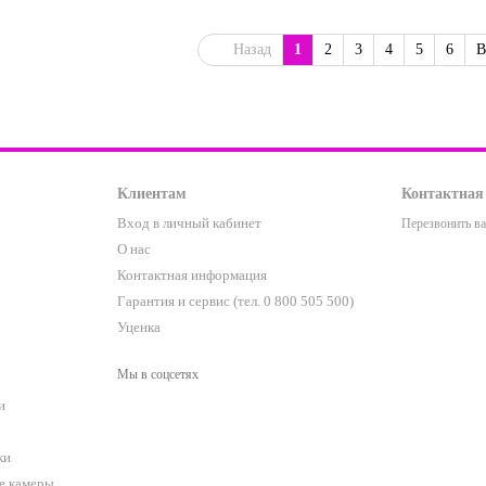
Назад
1
2
3
4
5
6
В
Клиентам
Контактная
Вход в личный кабинет
Перезвонить в
О нас
Контактная информация
Гарантия и сервис (тел. 0 800 505 500)
Уценка
Мы в соцсетях
и
ки
е камеры