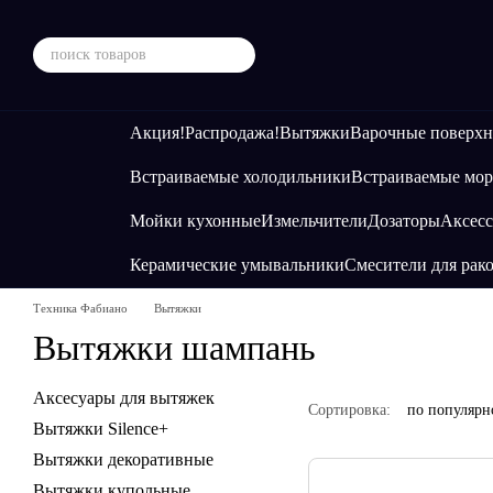
Перейти к основному контенту
Акция!
Распродажа!
Вытяжки
Варочные поверхн
Встраиваемые холодильники
Встраиваемые мор
Мойки кухонные
Измельчители
Дозаторы
Аксесс
Керамические умывальники
Смесители для рак
Техника Фабиано
Вытяжки
Вытяжки шампань
Аксесуары для вытяжек
Сортировка:
по популярн
Вытяжки Silence+
Вытяжки декоративные
Вытяжки купольные