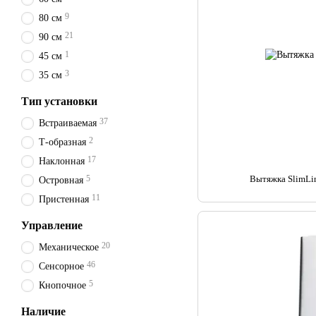
9
80 см
21
90 см
1
45 см
3
35 см
Тип установки
37
Встраиваемая
2
Т-образная
17
Наклонная
5
Вытяжка SlimLin
Островная
11
Пристенная
Управление
20
Механическое
46
Сенсорное
5
Кнопочное
Наличие