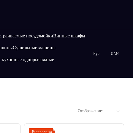
страиваемые посудомойки
Винные шкафы
машины
Сушильные машины
Рус
UAH
и кухонные однорычажные
Отображение:
Распродажа