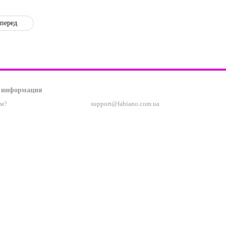
перед
 информация
support@fabiano.com.ua
ам?