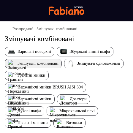
Розпродаж!
Змішувачі комбіновані
Змішувачі комбіновані
Варильні поверхні
Вбудовані винні шафи
Змішувачі комбіновані
Змішувачі одноважільні
Гранітні мийки
Нержавіючі мийки BRUSH AISI 304
Нержавіючі мийки
Дозатори
Духові шафи
Мікрохвильові печі
Пральні машини
Витяжки