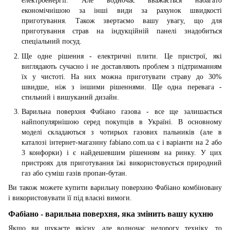
електроенергії. Але водночас вважається набагато
економічнішою за інші види за рахунок швидкості
приготування. Також звертаємо вашу увагу, що для
приготування страв на індукційній панелі знадобиться
спеціальний посуд.
Ще одне рішення - електричні плити. Це пристрої, які
виглядають сучасно і не доставляють проблем з підтриманням
їх у чистоті. На них можна приготувати страву до 30%
швидше, ніж з іншими рішеннями. Ще одна перевага -
стильний і вишуканий дизайн.
Варильна поверхня Фабіано газова - все ще залишається
найпопулярнішою серед покупців в Україні. В основному
моделі складаються з чотирьох газових пальників (але в
каталозі інтернет-магазину fabiano.com.ua є і варіанти на 2 або
3 конфорки) і є найдешевшим рішенням на ринку. У цих
пристроях для приготування їжі використовується природний
газ або суміш газів пропан-бутан.
Ви також можете купити варильну поверхню Фабіано комбіновану
і використовувати її під власні вимоги.
Фабіано - варильна поверхня, яка змінить вашу кухню
Якщо ви шукаєте якісну, але водночас недорогу техніку, то