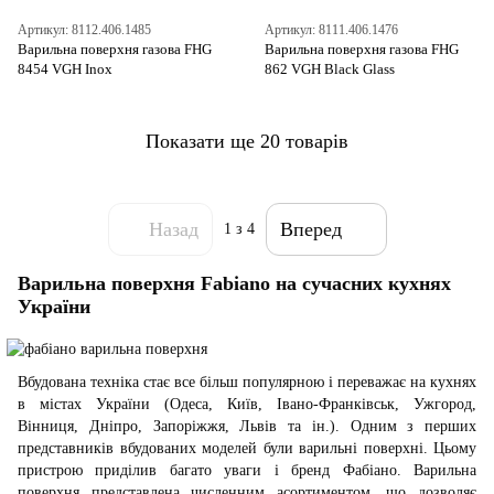
Артикул: 8112.406.1485
Артикул: 8111.406.1476
Варильна поверхня газова FHG
Варильна поверхня газова FHG
8454 VGH Inox
862 VGH Black Glass
Показати ще 20 товарів
Назад
Вперед
1
з 4
Варильна поверхня Fabiano на сучасних кухнях
України
Вбудована техніка стає все більш популярною і переважає на кухнях
в містах України (Одеса, Київ, Івано-Франківськ, Ужгород,
Вінниця, Дніпро, Запоріжжя, Львів та ін.). Одним з перших
представників вбудованих моделей були варильні поверхні. Цьому
пристрою приділив багато уваги і бренд Фабіано. Варильна
поверхня представлена ​​численним асортиментом, що дозволяє