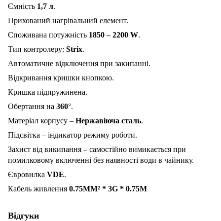
Ємність
1,7 л
.
Прихований нагрівальний елемент.
Споживана потужність
1850 – 2200
W
.
Тип контролеру:
Strix
.
Автоматичне відключення при закипанні.
Відкривання кришки кнопкою.
Кришка підпружинена.
Обертання на
360
°
.
Матеріал корпусу –
Нержавіюча сталь
.
Підсвітка – індикатор режиму роботи.
Захист від википання – самостійно вимикається при
помилковому включенні без наявності води в чайнику.
Євровилка
VDE
.
Кабель живлення
0.75MM²
*
3G
*
0.75M
Відгуки