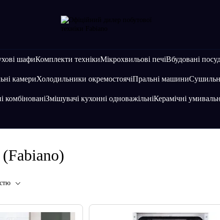
хові шафи
Комплекти техніки
Мікрохвильові печі
Вбудовані посу
ьні камери
Холодильники окремостоячі
Пральні машини
Сушильн
і комбіновані
Змішувачі кухонні одноважільні
Керамічні умиваль
(Fabiano)
істю