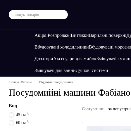
Перейти до основного контенту
Акція!
Розпродаж!
Витяжки
Варильні поверхні
Ду
Вбудовувані холодильники
Вбудовувані морозил
Дозатори
Аксесуари для мийок
Змішувачі кухонн
Змішувачі для ванни
Душові системи
Техніка Фабіано
Вбудовані посудомийки
Посудомийні машини Фабіано 
Вид
Сортування:
за популярн
5
45 см
5
60 см