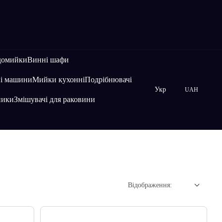
домийки
Винні шафи
і машини
Мийки кухонні
Подрібнювачі
Укр
UAH
ники
Змішувачі для раковини
Відображення: