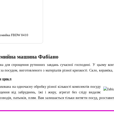
домийка FBDW 8410
домийна машина Фабіано
ена для спрощення рутинних завдань сучасної господині. У цьому ко
за посудом, виготовленого з матеріалів різної крихкості. Скло, кераміка,
н цикл
хована на одночасну обробку різної кількості комплектів посуду
щення від забруднень, їжі і жиру, агрегат без сліду видаляє
водів, патьоків, плям. Вам залишається тільки витягти посуд, розставит
грамотно продуманої конструкції агрегату:
ризкувачів;