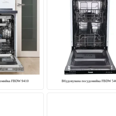
домийка FBDW 9410
Вбудовувана посудомийка FBDW 54