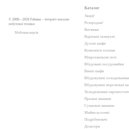
потужна турбо-сушка д
Каталог
Акція!
кошик з можливістю рег
© 2008—2026 Fabiano –
інтернет-магазин
Розпродаж!
побутової техніки
окремий відсік для дрі
Витяжки
Мобільна версія
Зручно, що є кілька програ
Варильні поверхні
Духові шафи
Функціонал під індиві
Комплекти техніки
Кожна посудомийна машина
Мікрохвильові печі
перевищує 49 дБ), дбайлив
Вбудовані посудомийки
програма або ECO-режим, д
Винні шафи
Сучасна посудомийка Fabi
Вбудовувані холодильники
потрібний режим і техніка 
Вбудовувані морозильні к
One.
Холодильники окремостояч
Вартість побутової технік
Пральні машини
Україні купити обладнання
Сушильні машини
Наша онлайн-вітрина - оф
Мийки кухонні
інструкція по установці і 
Подрібнювачі
Дозатори