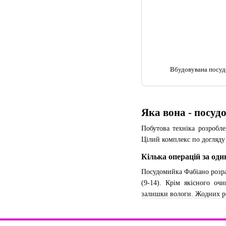
Вбудовувана посу
Яка вона - посу
Побутова техніка розробл
Цілий комплекс по догляду 
Кілька операцій за оди
Посудомийка Фабіано розра
(9-14). Крім якісного очи
залишки вологи. Жодних роз
Все це можливо за рахунок 
кілька незалежних розб