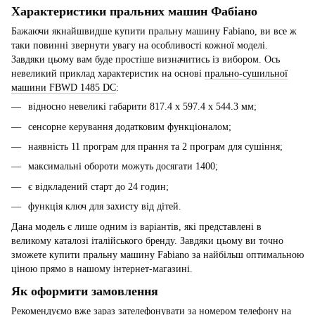
Характеристики пральних машин Фабіано
Бажаючи якнайшвидше купити пральну машину Fabiano, ви все ж
таки повинні звернути увагу на особливості кожної моделі.
Завдяки цьому вам буде простіше визначитись із вибором. Ось
невеликий приклад характеристик на основі
прально-сушильної
машини FBWD 1485 DC
:
відносно невеликі габарити 817.4 х 597.4 х 544.3 мм;
сенсорне керування додатковим функціоналом;
наявність 11 програм для прання та 2 програм для сушіння;
максимальні обороти можуть досягати 1400;
є відкладений старт до 24 годин;
функція ключ для захисту від дітей.
Дана модель є лише одним із варіантів, які представлені в
великому каталозі італійського бренду. Завдяки цьому ви точно
зможете купити пральну машину Fabiano за найбільш оптимальною
ціною прямо в нашому інтернет-магазині.
Як оформити замовлення
Рекомендуємо вже зараз зателефонувати за номером телефону на