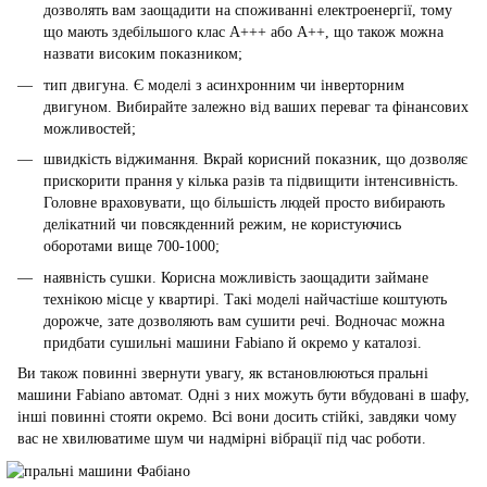
дозволять вам заощадити на споживанні електроенергії, тому
що мають здебільшого клас А+++ або А++, що також можна
назвати високим показником;
тип двигуна. Є моделі з асинхронним чи інверторним
двигуном. Вибирайте залежно від ваших переваг та фінансових
можливостей;
швидкість віджимання. Вкрай корисний показник, що дозволяє
прискорити прання у кілька разів та підвищити інтенсивність.
Головне враховувати, що більшість людей просто вибирають
делікатний чи повсякденний режим, не користуючись
оборотами вище 700-1000;
наявність сушки. Корисна можливість заощадити займане
технікою місце у квартирі. Такі моделі найчастіше коштують
дорожче, зате дозволяють вам сушити речі. Водночас можна
придбати сушильні машини Fabiano й окремо у каталозі.
Ви також повинні звернути увагу, як встановлюються пральні
машини Fabiano автомат. Одні з них можуть бути вбудовані в шафу,
інші повинні стояти окремо. Всі вони досить стійкі, завдяки чому
вас не хвилюватиме шум чи надмірні вібрації під час роботи.