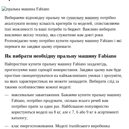
Вибираючи відповідну пральну чи
сушильну машину
потрібно
аналізувати велику кількість критеріїв та моделей, співставляючи
їхні можливості та ваші потреби та бюджет. Важливо вибирати
виключно якісну техніку, яка служитиме вам довгі роки.
Розповідаємо чому потрібно купити пральну машину Fabiano і які
переваги ви завдяки цьому отримаєте.
Як вибрати необхідну пральну машину Fabiano
Найпростіше купити пральну машину Fabiano заздалегідь,
прогнозуючи ваші сценарії використання. Завдяки цьому вам буде
простіше сконцентруватися на найважливіших умовах і зрозуміти,
на яких характеристиках ви можете заощадити. Вибирати слід за
такими особливостями кожної моделі:
максимальне завантаження. Бажаючи купити пральну машину
Fabiano, потрібно продумати, скільки всього речей вам
потрібно прати за один раз. Найбільшою популярністю
користуються моделі на 8 кг, але є 7, 6 або 9 кг в асортименті
каталогу;
клас енергоспоживання. Моделі італійського виробника