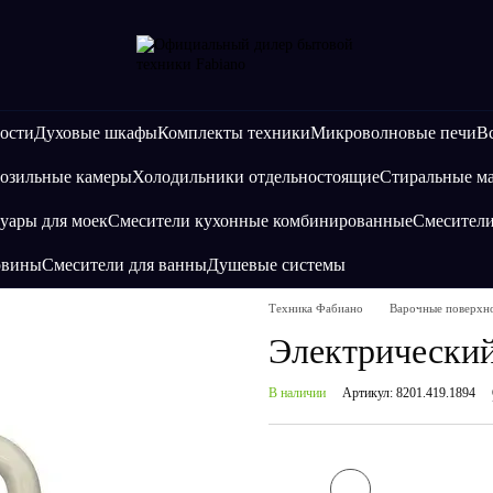
ости
Духовые шкафы
Комплекты техники
Микроволновые печи
В
озильные камеры
Холодильники отдельностоящие
Стиральные 
уары для моек
Смесители кухонные комбинированные
Смесител
овины
Смесители для ванны
Душевые системы
Техника Фабиано
Варочные поверхн
Электрический
В наличии
Артикул: 8201.419.1894