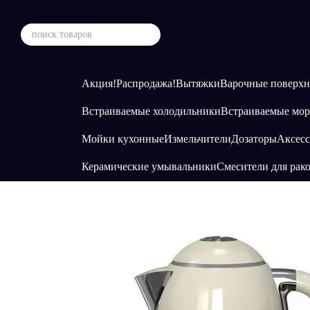
Перейти к основному контенту
Акция!
Распродажа!
Вытяжки
Варочные поверхн
Встраиваемые холодильники
Встраиваемые мор
Мойки кухонные
Измельчители
Дозаторы
Аксесс
Керамические умывальники
Смесители для рак