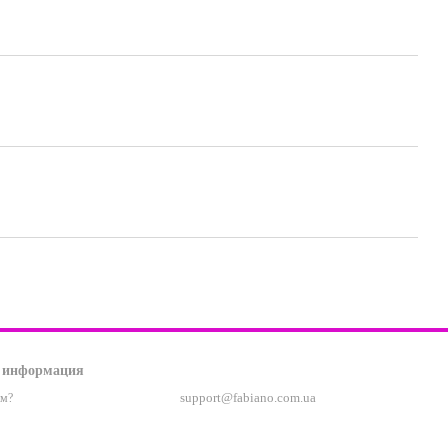
 информация
support@fabiano.com.ua
ам?