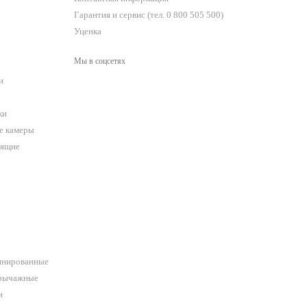
Гарантия и сервис (тел. 0 800 505 500)
Уценка
Мы в соцсетях
и
ки
е камеры
оящие
инированные
орычажные
и