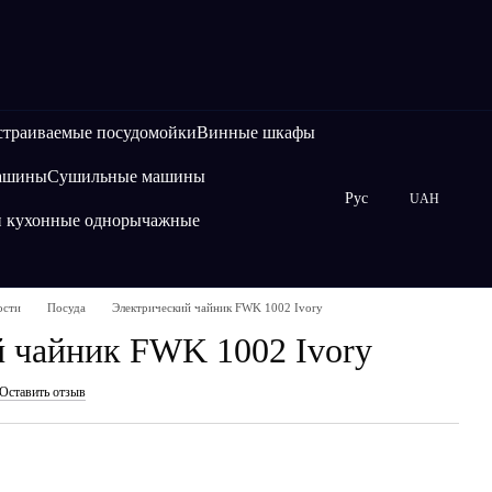
страиваемые посудомойки
Винные шкафы
машины
Сушильные машины
Рус
UAH
и кухонные однорычажные
ости
Посуда
Электрический чайник FWK 1002 Ivory
 чайник FWK 1002 Ivory
Оставить отзыв