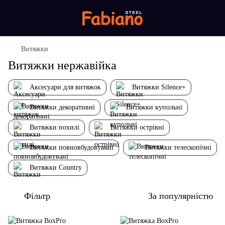
Витяжки
Витяжки нержавійка
Аксесуари для витяжок
Витяжки Silence+
Витяжки декоративні
Витяжки купольні
Витяжки похилі
Витяжки острівні
Витяжки повновбудовувані
Витяжки телескопічні
Витяжки Country
Фільтр
За популярністю