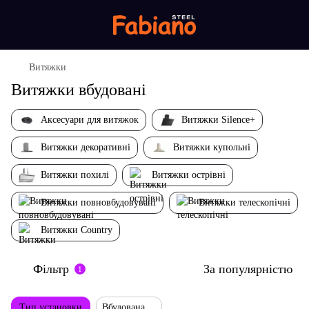
Витяжки
Витяжки вбудовані
Аксесуари для витяжок
Витяжки Silence+
Витяжки декоративні
Витяжки купольні
Витяжки похилі
Витяжки острівні
Витяжки повновбудовувані
Витяжки телескопічні
Витяжки Country
Фільтр
За популярністю
1
Тип установки
Вбудована