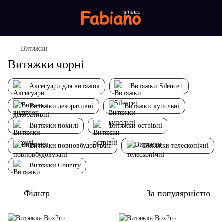
Витяжки
Витяжки чорні
Аксесуари для витяжок
Витяжки Silence+
Витяжки декоративні
Витяжки купольні
Витяжки похилі
Витяжки острівні
Витяжки повновбудовувані
Витяжки телескопічні
Витяжки Country
Фільтр
За популярністю