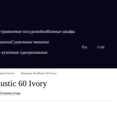
страиваемые посудомойки
Винные шкафы
машины
Сушильные машины
Рус
UAH
и кухонные однорычажные
жки Country
Вытяжка NeoRustic 60 Ivory
stic 60 Ivory
Оставить отзыв