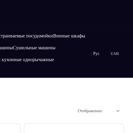
страиваемые посудомойки
Винные шкафы
машины
Сушильные машины
Рус
UAH
и кухонные однорычажные
Отображение: