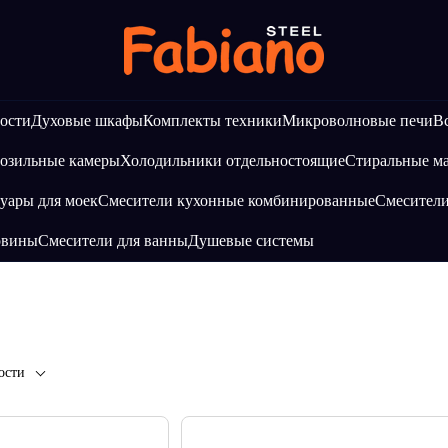
ости
Духовые шкафы
Комплекты техники
Микроволновые печи
В
озильные камеры
Холодильники отдельностоящие
Стиральные 
уары для моек
Смесители кухонные комбинированные
Смесител
овины
Смесители для ванны
Душевые системы
ости