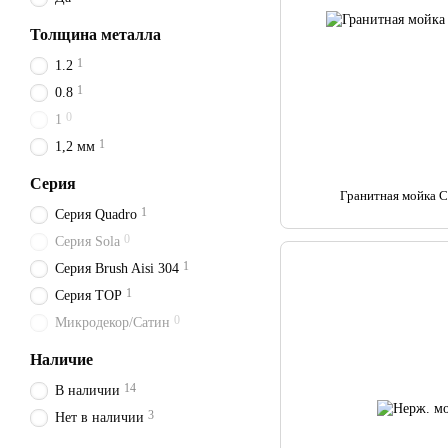
Толщина металла
1
1.2
1
0.8
0
1
1
1,2 мм
Серия
Гранитная мойка C
1
Серия Quadro
0
Серия Sola
1
Серия Brush Aisi 304
1
Серия TOP
0
Микродекор/Сатин
Наличие
14
В наличии
3
Нет в наличии