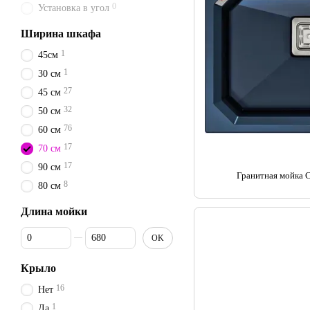
0
Установка в угол
Ширина шкафа
1
45см
1
30 см
27
45 см
32
50 см
76
60 см
17
70 см
17
90 см
Гранитная мойка C
8
80 см
Длина мойки
От Длина мойки
До Длина мойки
OK
Крыло
16
Нет
1
Да