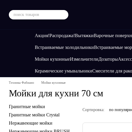
Перейти к основному контенту
Акция!
Распродажа!
Вытяжки
Варочные поверхн
Встраиваемые холодильники
Встраиваемые мор
Мойки кухонные
Измельчители
Дозаторы
Аксесс
Керамические умывальники
Смесители для рак
Техника Фабиано
Мойки кухонные
Мойки для кухни 70 см
Гранитные мойки
Сортировка:
по популярн
Гранитные мойки Crystal
Нержавеющие мойки
Нержавеющие мойки BRUSH