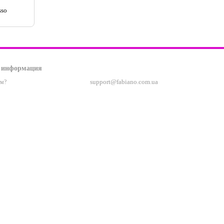
sso
 информация
support@fabiano.com.ua
ам?