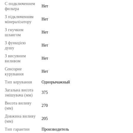
С подключением
Нет
фильтра
З підключенням
Нет
мінералізатору
З гнучким
Нет
шлангом
З функцією
Нет
душу
З висувним
Нет
виливом
Сенсорне
Нет
курування
Тип керування
Однорычажный
Загальна висота
375
змішувача (мм)
Висота виливу
270
(мм)
Довжина виливу
205
(мм)
Тип гарантии
Производитель