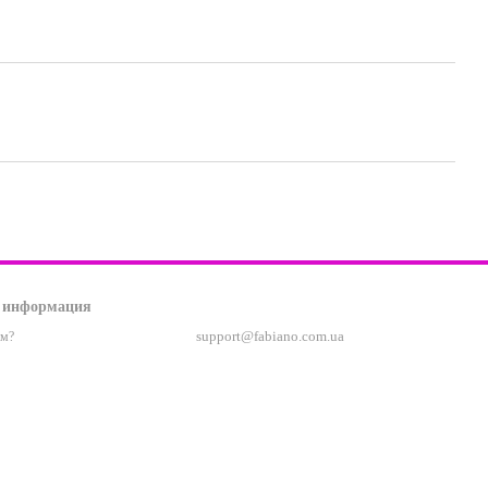
 информация
support@fabiano.com.ua
ам?