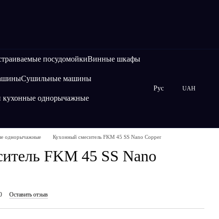
страиваемые посудомойки
Винные шкафы
машины
Сушильные машины
Рус
UAH
и кухонные однорычажные
ые однорычажные
Кухонный смеситель FKM 45 SS Nano Copper
ситель FKM 45 SS Nano
0
Оставить отзыв