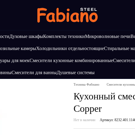
ости
Духовые шкафы
Комплекты техники
Микроволновые печи
В
озильные камеры
Холодильники отдельностоящие
Стиральные 
уары для моек
Смесители кухонные комбинированные
Смесител
овины
Смесители для ванны
Душевые системы
Техника Фабиано
Смесители кухонн
Кухонный сме
Copper
Нет в наличии
Артикул: 8232.401.114