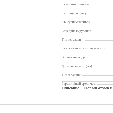
З гнучким шлангом
З функцією душу
З висувним виливом
Сенсорне курування
Тип керування
Загальна висота змішувача (мм)
Висота виливу (мм)
Довжина виливу (мм)
Тип гарантии
Гарантийный срок, мес.
Описание
Новый отзыв и