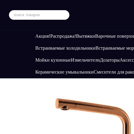
Перейти к основному контенту
Акция!
Распродажа!
Вытяжки
Варочные поверхн
Встраиваемые холодильники
Встраиваемые мор
Мойки кухонные
Измельчители
Дозаторы
Аксесс
Керамические умывальники
Смесители для рак