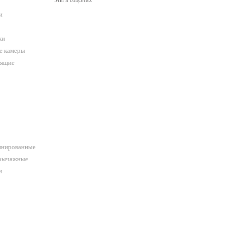
Мы в соцсетях
и
ки
е камеры
оящие
инированные
орычажные
и