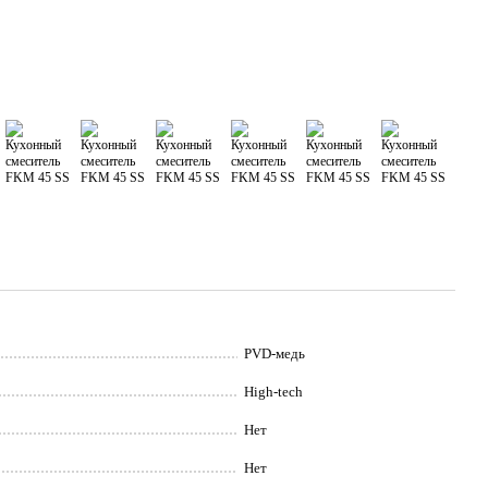
PVD-медь
High-tech
Нет
Нет