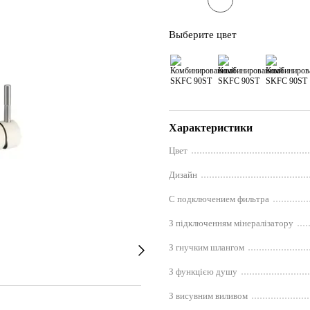
Выберите цвет
Характеристики
Цвет
Дизайн
С подключением фильтра
З підключенням мінералізатору
З гнучким шлангом
З функцією душу
З висувним виливом