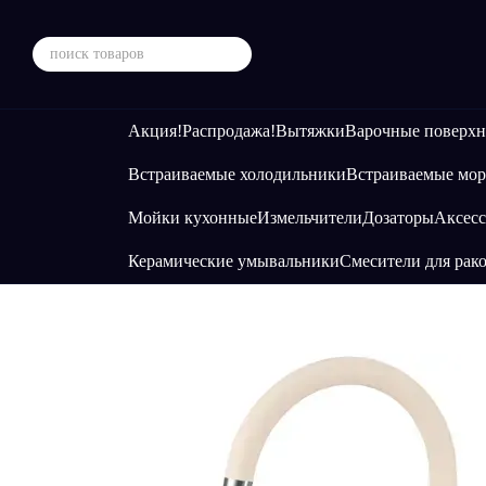
Перейти к основному контенту
Акция!
Распродажа!
Вытяжки
Варочные поверхн
Встраиваемые холодильники
Встраиваемые мор
Мойки кухонные
Измельчители
Дозаторы
Аксесс
Керамические умывальники
Смесители для рак