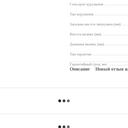
Сенсорне курування
Тип керування
Загальна висота змішувача (мм)
Висота виливу (мм)
Довжина виливу (мм)
Тип гарантии
Гарантийный срок, мес.
Описание
Новый отзыв и