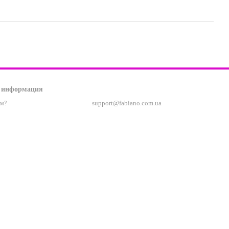
 информация
support@fabiano.com.ua
ам?