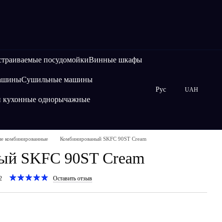
страиваемые посудомойки
Винные шкафы
машины
Сушильные машины
Рус
UAH
и кухонные однорычажные
ые комбинированные
Комбинированый SKFC 90ST Cream
ый SKFC 90ST Cream
2
Оставить отзыв