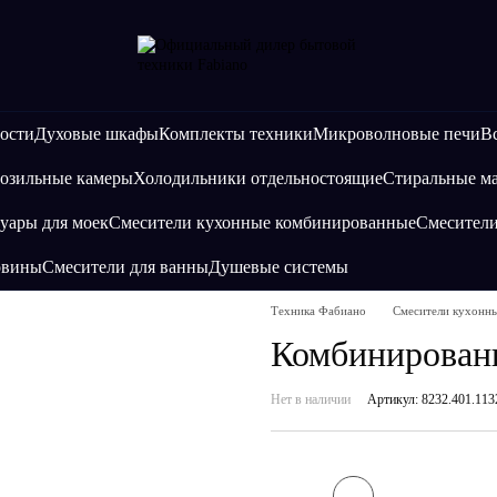
ости
Духовые шкафы
Комплекты техники
Микроволновые печи
В
озильные камеры
Холодильники отдельностоящие
Стиральные 
уары для моек
Смесители кухонные комбинированные
Смесител
овины
Смесители для ванны
Душевые системы
Техника Фабиано
Смесители кухонн
Комбинирован
Нет в наличии
Артикул: 8232.401.113