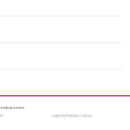
 информация
support@fabiano.com.ua
ам?