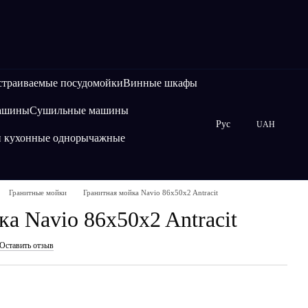
страиваемые посудомойки
Винные шкафы
машины
Сушильные машины
Рус
UAH
и кухонные однорычажные
Гранитные мойки
Гранитная мойка Navio 86x50x2 Antracit
а Navio 86x50x2 Antracit
Оставить отзыв