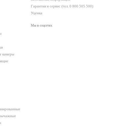
Гарантия и сервис (тел. 0 800 505 500)
Уценка
Мы в соцсетях
и
ки
е камеры
оящие
инированные
орычажные
и