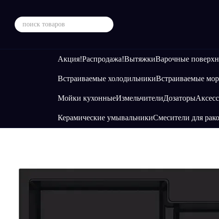
Перейти к основному контенту
Акция!
Распродажа!
Вытяжки
Варочные поверхн
Встраиваемые холодильники
Встраиваемые мор
Мойки кухонные
Измельчители
Дозаторы
Аксесс
Керамические умывальники
Смесители для рак