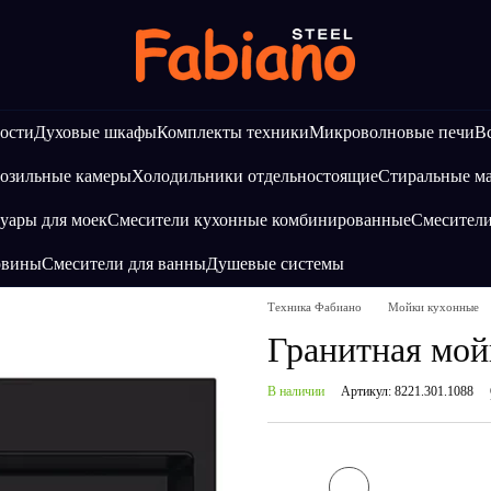
ости
Духовые шкафы
Комплекты техники
Микроволновые печи
В
озильные камеры
Холодильники отдельностоящие
Стиральные 
уары для моек
Смесители кухонные комбинированные
Смесител
овины
Смесители для ванны
Душевые системы
Техника Фабиано
Мойки кухонные
Гранитная мойк
В наличии
Артикул: 8221.301.1088