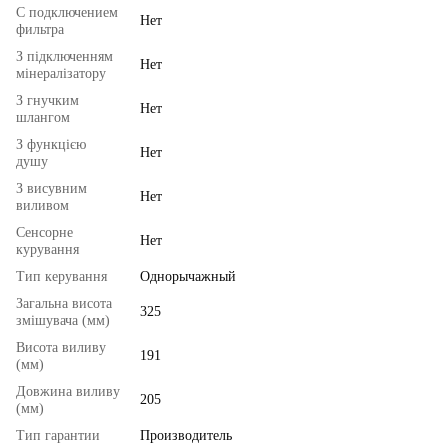
С подключением
Нет
фильтра
З підключенням
Нет
мінералізатору
З гнучким
Нет
шлангом
З функцією
Нет
душу
З висувним
Нет
виливом
Сенсорне
Нет
курування
Тип керування
Однорычажный
Загальна висота
325
змішувача (мм)
Висота виливу
191
(мм)
Довжина виливу
205
(мм)
Тип гарантии
Производитель