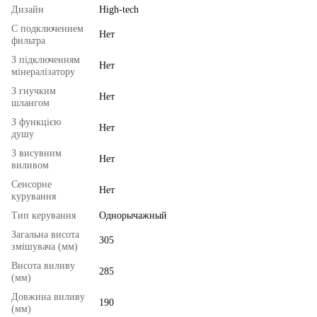
Дизайн
High-tech
С подключением
Нет
фильтра
З підключенням
Нет
мінералізатору
З гнучким
Нет
шлангом
З функцією
Нет
душу
З висувним
Нет
виливом
Сенсорне
Нет
курування
Тип керування
Однорычажный
Загальна висота
305
змішувача (мм)
Висота виливу
285
(мм)
Довжина виливу
190
(мм)