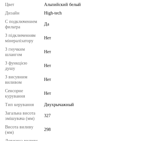
Цвет
Альпийский белый
Дизайн
High-tech
С подключением
Да
фильтра
З підключенням
Нет
мінералізатору
З гнучким
Нет
шлангом
З функцією
Нет
душу
З висувним
Нет
виливом
Сенсорне
Нет
курування
Тип керування
Двухрычажный
Загальна висота
327
змішувача (мм)
Висота виливу
298
(мм)
Довжина виливу