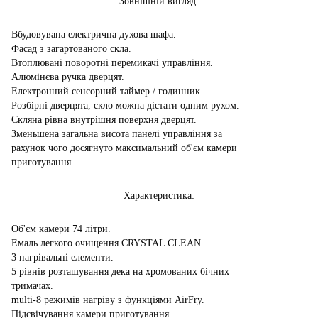
Зовнішній вигляд:
Вбудовувана електрична духова шафа.
Фасад з загартованого скла.
Втоплювані поворотні перемикачі управління.
Алюмінєва ручка дверцят.
Електронний сенсорний таймер / годинник.
Розбірні дверцята, скло можна дістати одним рухом.
Скляна рівна внутрішня поверхня дверцят.
Зменьшена загальна висота панелі управління за
рахунок чого досягнуто максимальний об'єм камери
приготування.
Характеристика:
Об'єм камери 74 літри.
Емаль легкого очищення CRYSTAL CLEAN.
3 нагрівальні елементи.
5 рівнів розташування дека на хромованих бічних
тримачах.
multi-8 режимів нагріву з функціями AirFry.
Підсвічування камери приготування.