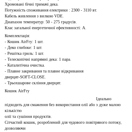
Хромовані бічні тримачі дека.
Потужність споживання електрики : 2300 - 3110 вт.
Кабель живлення з вилкою VDE.
Диапазон температур: 50 - 275 градусів.
Клас загальної енергетичної ефективності: А.
Комплектація:
- Кошик AirFry: 1 шт.
- Деко глибоке: 1 шт.
- Решітка гриль: 1 шт.
- Телескопічні напрямні дека: 1 пара.
- Каталитічна очистка.
- Плавне закривання та плавне відкривання
дверцят-SOFT-CLOSE.
- Трьохшарове скління дверцят.
Кошик AirFry
Ідеально
підходить для смаження без використання олії або з дуже малою
кількістю
олії та сушіння продуктів.
Сітчастий кошик, розроблений для чудового повітряного потоку,
дозволяючи