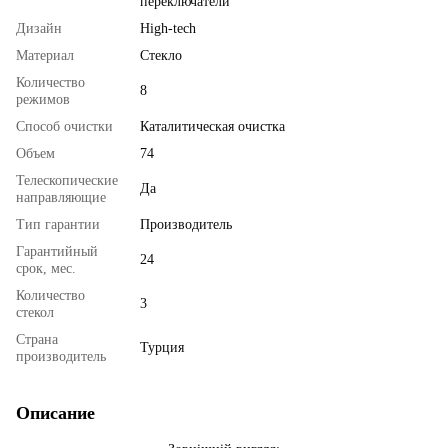
переключатели
Дизайн
High-tech
Материал
Стекло
Количество
8
режимов
Способ очистки
Каталитическая очистка
Объем
74
Телескопические
Да
направляющие
Тип гарантии
Производитель
Гарантийный
24
срок, мес.
Количество
3
стекол
Страна
Турция
производитель
Описание