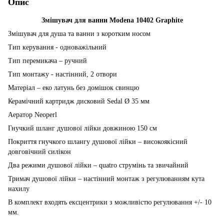
Опис
Змішувач для ванни Modena 10402 Graphite
Змішувач для душа та ванни з коротким носом
Тип керування - одноважільний
Тип перемикача – ручний
Тип монтажу - настінний, 2 отвори
Матеріал – еко латунь без домішок свинцю
Керамічний картридж дисковий Sedal Ø 35 мм
Аератор Neoperl
Гнучкий шланг душової лійки довжиною 150 см
Покриття гнучкого шлангу душової лійки – високоякісний
довговічний силікон
Два режими душової лійки – quatro струмінь та звичайний
Тримач душової лійки – настінний монтаж з регулюванням кута
нахилу
В комплект входять ексцентрики з можливістю регулювання +/- 10
мм.