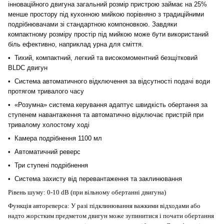
інноваційного двигуна загальний розмір пристрою займає на 25%
менше простору під кухонною мийкою порівняно з традиційними
подрібнювачами зі стандартною компоновкою. Завдяки
компактному розміру простір під мийкою може бути використаний
біль ефективно, наприклад урна для сміття.
• Тихий, компактний, легкий та високомоментний безщітковий
BLDC двигун
• Система автоматичного відключення за відсутності подачі води
протягом тривалого часу
• «Розумна» система керування адаптує швидкість обертання за
ступенем навантаження та автоматично відключає пристрій при
тривалому холостому ході
• Камера подрібнення 1100 мл
• Автоматичний реверс
• Три ступені подрібнення
• Система захисту від перевантаження та заклинювання
Рівень шуму
:
0-10 dB (при вільному обертанні двигуна)
Функція автореверса
:
У разі підклинювання важкими відходами або
надто жорс
т
ким предметом двигун може зупинитися і почати обертання