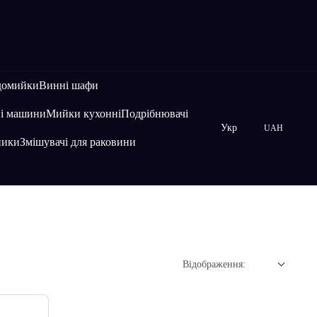
домийки
Винні шафи
і машини
Мийки кухонні
Подрібнювачі
Укр
UAH
ники
Змішувачі для раковини
Відображення: