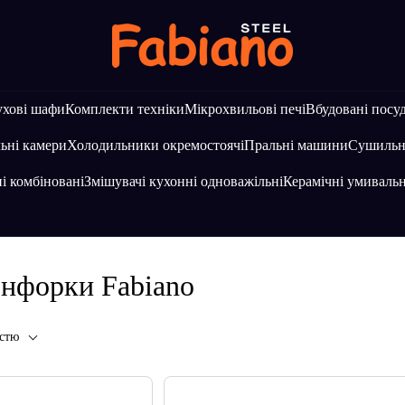
хові шафи
Комплекти техніки
Мікрохвильові печі
Вбудовані посу
ьні камери
Холодильники окремостоячі
Пральні машини
Сушильн
і комбіновані
Змішувачі кухонні одноважільні
Керамічні умиваль
онфорки Fabiano
істю