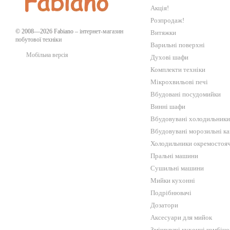
Акція!
зручне механічне управ
Розпродаж!
три конфорки, які будут
© 2008—2026 Fabiano –
інтернет-магазин
Витяжки
Саме тому варильна газова
побутової техніки
Варильні поверхні
популярністю і є дуже зат
Мобільна версія
Духові шафи
будь-яку пору року та відч
Комплекти техніки
стильний High-tech дизайн,
Мікрохвильові печі
Поради щодо дог
Вбудовані посудомийки
Винні шафи
Насправді навіть найсучас
Вбудовувані холодильники
догляду. Завдяки цьому ви 
Вбудовувані морозильні к
ефективність використання.
для будь-яких
варильних п
Холодильники окремостояч
Пральні машини
спробуйте використову
Сушильні машини
це скло. Також знадобл
Мийки кухонні
рекомендується відраз
Подрібнювачі
не доведеться надалі в
Дозатори
найкраще користуватис
Аксесуари для мийок
пошкоджень на поверхні
Змішувачі кухонні комбіно