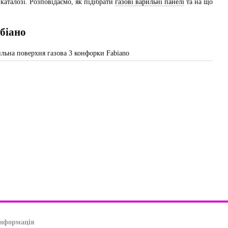
аталозі. Розповідаємо, як підібрати
газові варильні панелі
та на що
біано
ano прослужить вам довго і не буде піддаватися зовнішньому
падково залишених перемикачів у відкритому положенні.
и активно користуватися. Головне порівняти кілька моделей і
якістю збірки, яка не підведе вас навіть багато років потому.
іано
ідомого виробника. Саме тому ви можете розраховувати на:
інформація