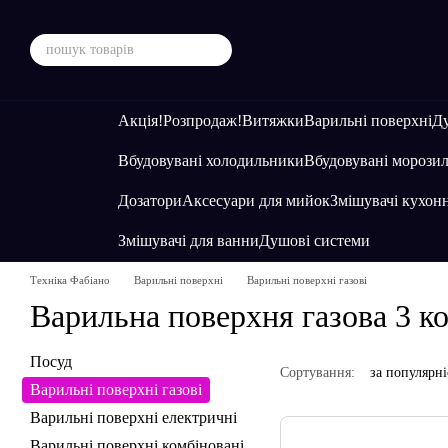
Перейти до основного контенту
Акція!
Розпродаж!
Витяжки
Варильні поверхні
Ду
Вбудовувані холодильники
Вбудовувані морозил
Дозатори
Аксесуари для мийок
Змішувачі кухонн
Змішувачі для ванни
Душові системи
Техніка Фабіано
Варильні поверхні
Варильні поверхні газові
Варильна поверхня газова 3 к
Посуд
Сортування:
за популярн
Варильні поверхні газові
Варильні поверхні електричні
Варильні поверхні комбіновані