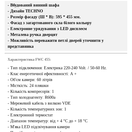
- Вбудований винний шафа
- Дизайн TECHNO
- Розмір фасаду (Ш * В): 595 * 455 мм.
- Фасад з загартованого скла білого кольору
- Електронне урядування з LED дисплеєм
- Металева ручка дверцят
- Можливість переважити петлі дверей уточнити у
представника
Характеристика FWC 455:
- Тип підключення: Електрика 220-240 Volt. / 50-60 Hz.
- Клас енергетичної ефективності: А +
- Об'єм камери: 60 літрів
- Місткість: 24 пляшки
- Кількість компресорів: 1
- Тип холодоагенту: R600a
- Мережевий кабель з вилкою VDE
- Кількість температурних зон: 1
- Електронний термостат
- Діапазон температур: від + 4 °С до + 18 °С
- М'яка LED підсвічування камери