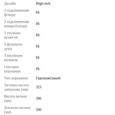
Дизайн
High-tech
З підключенням
Ні
фільтру
З підключенням
Ні
мінералізатору
З гнучким
Ні
шлангом
З функцією
Ні
душу
З висувним
Ні
виливом
Сенсорне
Ні
курування
Тип керування
Одноважільний
Загальна висота
323
змішувача (мм)
Висота виливу
306
(мм)
Довжина виливу
200
(мм)