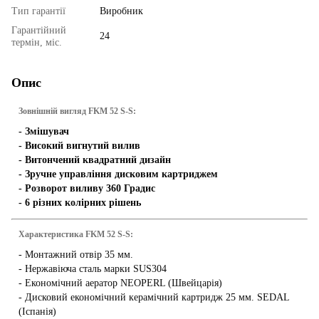
Тип гарантії
Виробник
Гарантійний
24
термін, міс.
Опис
Зовнішній вигляд FKM 52 S-S:
- Змішувач
- Високий вигнутий вилив
- Витончений квадратний дизайн
- Зручне управління дисковим картриджем
- Розворот виливу 360 Градис
- 6 різних колірних рішень
Характеристика FKM 52 S-S:
- Монтажний отвір 35 мм.
- Нержавіюча сталь марки SUS304
- Економічний аератор NEOPERL (Швейцарія)
- Дисковий економічний керамічний картридж 25 мм. SEDAL
(Іспанія)