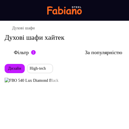
Духові шафи
Духові шафи хайтек
Фільтр
За популярністю
1
Дизайн
High-tech